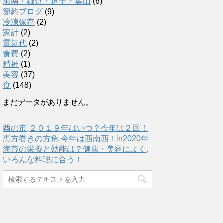
湘南・鎌倉・逗子・葉山
(6)
節約ブログ
(9)
冷凍保存
(2)
家計
(2)
電気代
(2)
食費
(2)
精神
(1)
美容
(37)
食
(148)
まだデータがありません。
酉の市,２０１９年はいつ？今年は２回！
恵方巻きの方角,今年は西南西！in2020年
海苔の栄養と効能は？健康・美容によく,
いろんな料理に合う！