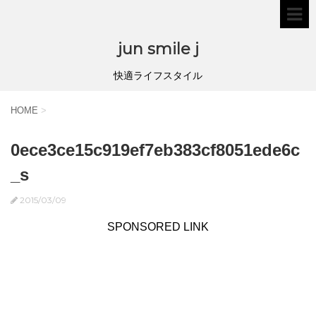
jun smile j
快適ライフスタイル
HOME
>
0ece3ce15c919ef7eb383cf8051ede6c
_s
2015/03/09
SPONSORED LINK