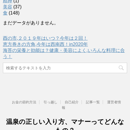
精神
(1)
美容
(37)
食
(148)
まだデータがありません。
酉の市,２０１９年はいつ？今年は２回！
恵方巻きの方角,今年は西南西！in2020年
海苔の栄養と効能は？健康・美容によく,いろんな料理に合
う！
お金の節約方法
引っ越し
自己紹介
記事一覧
運営者情
報
温泉の正しい入り方、マナーってどんな