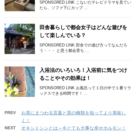
SPONSORED LINK こないだテレビドラマを見てい
たら、ソファ下にカップ ...
田舎暮らしで都会女子はどんな遊びを
して楽しんでいる？
SPONSORED LINK 田舎での遊び方ってなんだろ
う・・・ と思う都会育ち ...
入浴法のいろいろ！入浴前に気をつけ
ることやその効果は！
SPONSORED LINK お風呂って１日の中で１番リラ
ックスできる時間です！ ...
PREV
お茶にまつわる言葉と茶の種類を知ってより美味し
く！
NEXT
オキシトシンとは～今とても大事な幸せホルモン！