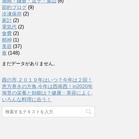
湘南・鎌倉・逗子・葉山
(6)
節約ブログ
(9)
冷凍保存
(2)
家計
(2)
電気代
(2)
食費
(2)
精神
(1)
美容
(37)
食
(148)
まだデータがありません。
酉の市,２０１９年はいつ？今年は２回！
恵方巻きの方角,今年は西南西！in2020年
海苔の栄養と効能は？健康・美容によく,
いろんな料理に合う！