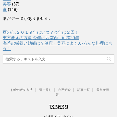
美容
(37)
食
(148)
まだデータがありません。
酉の市,２０１９年はいつ？今年は２回！
恵方巻きの方角,今年は西南西！in2020年
海苔の栄養と効能は？健康・美容によく,いろんな料理に合
う！
お金の節約方法
引っ越し
自己紹介
記事一覧
運営者情
報
133639
快適ライフスタイル