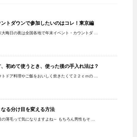
ウントダウンで参加したいのはコレ！東京編
K 年末大晦日の夜は全国各地で年末イベント・カウントダ ...
方、初めて使うとき、使った後の手入れ法は？
K アウトドア料理やご飯をおいしく炊きたくて２２ｃｍの ...
となる分け目を変える方法
K 女性の薄毛って気になりますよね～ もちろん男性もそ ...