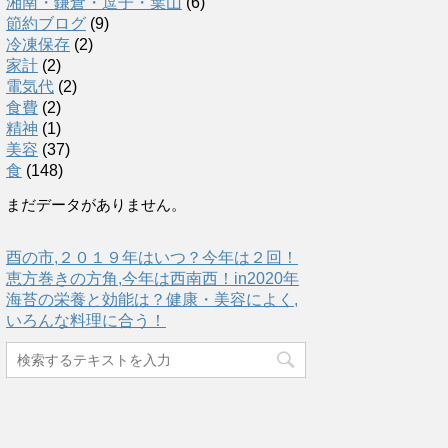
湘南・鎌倉・逗子・葉山
(6)
節約ブログ
(9)
冷凍保存
(2)
家計
(2)
電気代
(2)
食費
(2)
精神
(1)
美容
(37)
食
(148)
まだデータがありません。
酉の市,２０１９年はいつ？今年は２回！
恵方巻きの方角,今年は西南西！in2020年
海苔の栄養と効能は？健康・美容によく,
いろんな料理に合う！