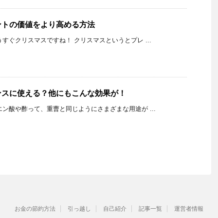
ントの価値をより高める方法
K もうすぐクリスマスですね！ クリスマスというとプレ ...
ンスに使える？他にもこんな効果が！
K クエン酸や酢って、重曹と同じようにさまざまな用途が ...
お金の節約方法
引っ越し
自己紹介
記事一覧
運営者情報