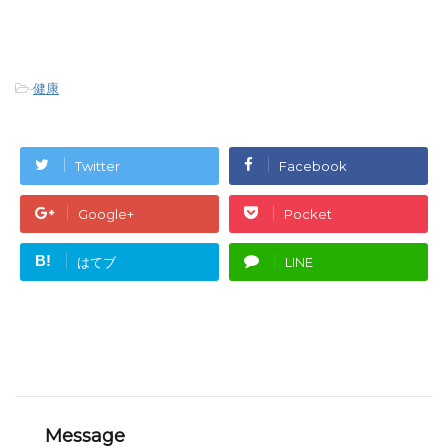
-
健康
Twitter
Facebook
Google+
Pocket
B!
はてブ
LINE
Message