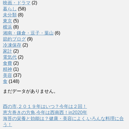
映画・ドラマ
(2)
暮らし
(58)
未分類
(8)
東京
(5)
横浜
(8)
湘南・鎌倉・逗子・葉山
(6)
節約ブログ
(9)
冷凍保存
(2)
家計
(2)
電気代
(2)
食費
(2)
精神
(1)
美容
(37)
食
(148)
まだデータがありません。
酉の市,２０１９年はいつ？今年は２回！
恵方巻きの方角,今年は西南西！in2020年
海苔の栄養と効能は？健康・美容によく,いろんな料理に合
う！