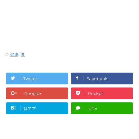
-
健康
,
食
Twitter
Facebook
Google+
Pocket
B!
はてブ
LINE