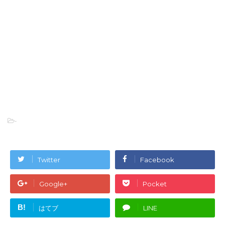
-
Twitter
Facebook
Google+
Pocket
B!
はてブ
LINE