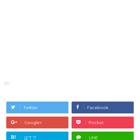
-
Twitter
Facebook
Google+
Pocket
B!
はてブ
LINE