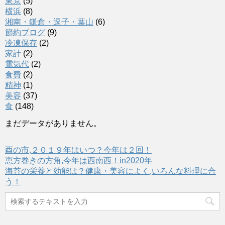
東京
(5)
横浜
(8)
湘南・鎌倉・逗子・葉山
(6)
節約ブログ
(9)
冷凍保存
(2)
家計
(2)
電気代
(2)
食費
(2)
精神
(1)
美容
(37)
食
(148)
まだデータがありません。
酉の市,２０１９年はいつ？今年は２回！
恵方巻きの方角,今年は西南西！in2020年
海苔の栄養と効能は？健康・美容によく,いろんな料理に合
う！