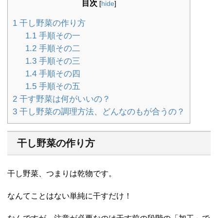
目次
[
hide
]
1
干し野菜の作り方
1.1
手順その一
1.2
手順その二
1.3
手順その三
1.4
手順その四
1.5
手順その五
2
干す野菜は何がいいの？
3
干し野菜の調理方法、どんなのもが合うの？
干し野菜の作り方
干し野菜、つまりは乾物です。
なんてことはない単純に干すだけ！