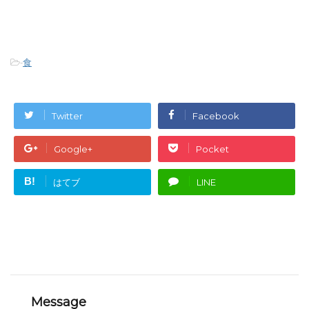
-
食
Twitter
Facebook
Google+
Pocket
B!
はてブ
LINE
Message