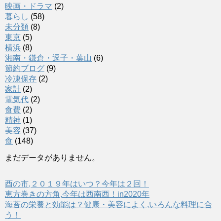
映画・ドラマ
(2)
暮らし
(58)
未分類
(8)
東京
(5)
横浜
(8)
湘南・鎌倉・逗子・葉山
(6)
節約ブログ
(9)
冷凍保存
(2)
家計
(2)
電気代
(2)
食費
(2)
精神
(1)
美容
(37)
食
(148)
まだデータがありません。
酉の市,２０１９年はいつ？今年は２回！
恵方巻きの方角,今年は西南西！in2020年
海苔の栄養と効能は？健康・美容によく,いろんな料理に合
う！