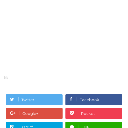
-
Twitter
Facebook
Google+
Pocket
B!
はてブ
LINE