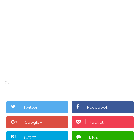
-
Twitter
Facebook
Google+
Pocket
B!
はてブ
LINE