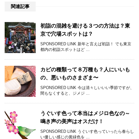
関連記事
初詣の混雑を避ける３つの方法は？東
京で穴場スポットは？
SPONSORED LINK 新年と言えば初詣！ でも東京
都内の初詣スポットはど ...
カビの種類って８万種も？人にいいも
の、悪いものさまざま〜
SPONSORED LINK 今は清々しいいい季節ですが、
間もなくすると、ジメジ ...
うぐいす色って本当はメジロ色なの～
鳴き声の美声はオスだけ！
SPONSORED LINK うぐいす色っていったら春らし
い優しい感じの黄緑色を ...