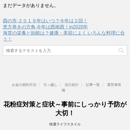
まだデータがありません。
酉の市,２０１９年はいつ？今年は２回！
恵方巻きの方角,今年は西南西！in2020年
海苔の栄養と効能は？健康・美容によく,いろんな料理に合
う！
お金の節約方法
引っ越し
自己紹介
記事一覧
運営者情
報
花粉症対策と症状～事前にしっかり予防が
大切！
快適ライフスタイル