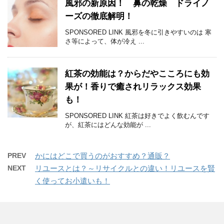
風邪の新原因！ 鼻の乾燥 ドライノ
ーズの徹底解明！
SPONSORED LINK 風邪を冬に引きやすいのは 寒
さ等によって、体が冷え ...
紅茶の効能は？からだやこころにも効
果が！香りで癒されリラックス効果
も！
SPONSORED LINK 紅茶は好きでよく飲むんです
が、紅茶にはどんな効能が ...
PREV
かにはどこで買うのがおすすめ？通販？
NEXT
リユースとは？～リサイクルとの違い！リユースを賢
く使ってお小遣いも！