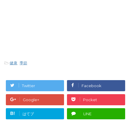
-
健康
,
季節
Twitter
Facebook
Google+
Pocket
B!
はてブ
LINE