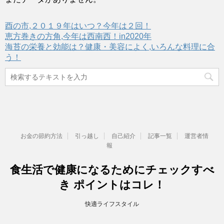
酉の市,２０１９年はいつ？今年は２回！
恵方巻きの方角,今年は西南西！in2020年
海苔の栄養と効能は？健康・美容によく,いろんな料理に合
う！
お金の節約方法
引っ越し
自己紹介
記事一覧
運営者情
報
食生活で健康になるためにチェックすべ
き ポイントはコレ！
快適ライフスタイル