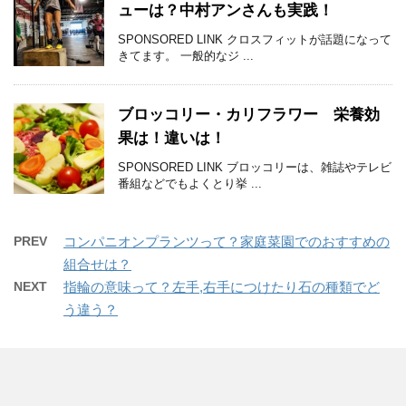
ューは？中村アンさんも実践！
SPONSORED LINK クロスフィットが話題になって
きてます。 一般的なジ ...
ブロッコリー・カリフラワー 栄養効
果は！違いは！
SPONSORED LINK ブロッコリーは、雑誌やテレビ
番組などでもよくとり挙 ...
PREV
コンパニオンプランツって？家庭菜園でのおすすめの
組合せは？
NEXT
指輪の意味って？左手,右手につけたり石の種類でど
う違う？