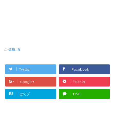
-
健康
,
食
Twitter
Facebook
Google+
Pocket
B!
はてブ
LINE