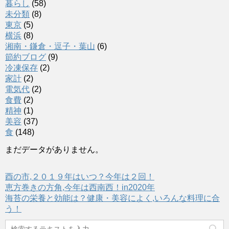
暮らし
(58)
未分類
(8)
東京
(5)
横浜
(8)
湘南・鎌倉・逗子・葉山
(6)
節約ブログ
(9)
冷凍保存
(2)
家計
(2)
電気代
(2)
食費
(2)
精神
(1)
美容
(37)
食
(148)
まだデータがありません。
酉の市,２０１９年はいつ？今年は２回！
恵方巻きの方角,今年は西南西！in2020年
海苔の栄養と効能は？健康・美容によく,いろんな料理に合
う！