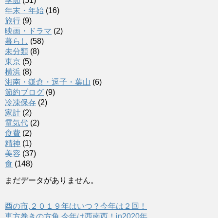
季節
(51)
年末・年始
(16)
旅行
(9)
映画・ドラマ
(2)
暮らし
(58)
未分類
(8)
東京
(5)
横浜
(8)
湘南・鎌倉・逗子・葉山
(6)
節約ブログ
(9)
冷凍保存
(2)
家計
(2)
電気代
(2)
食費
(2)
精神
(1)
美容
(37)
食
(148)
まだデータがありません。
酉の市,２０１９年はいつ？今年は２回！
恵方巻きの方角,今年は西南西！in2020年