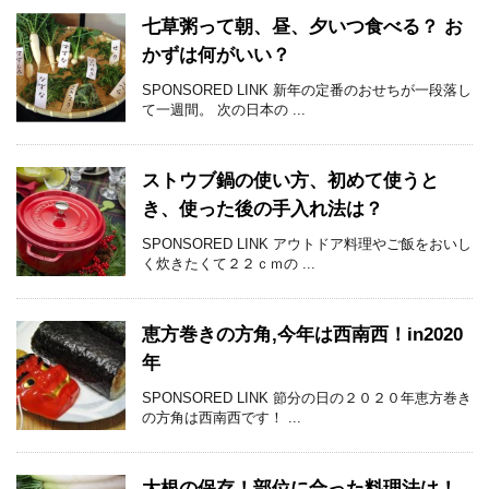
七草粥って朝、昼、夕いつ食べる？ お
かずは何がいい？
SPONSORED LINK 新年の定番のおせちが一段落し
て一週間。 次の日本の ...
ストウブ鍋の使い方、初めて使うと
き、使った後の手入れ法は？
SPONSORED LINK アウトドア料理やご飯をおいし
く炊きたくて２２ｃｍの ...
恵方巻きの方角,今年は西南西！in2020
年
SPONSORED LINK 節分の日の２０２０年恵方巻き
の方角は西南西です！ ...
大根の保存！部位に合った料理法は！