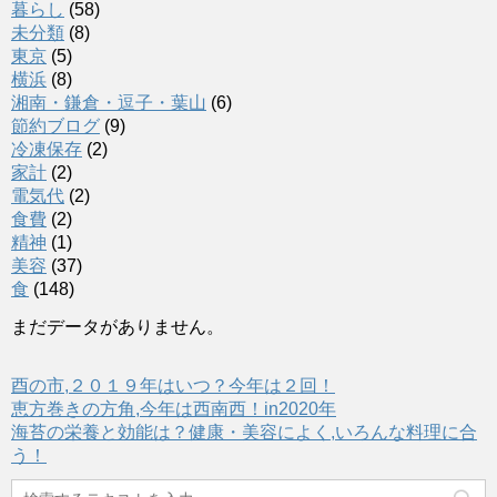
暮らし
(58)
未分類
(8)
東京
(5)
横浜
(8)
湘南・鎌倉・逗子・葉山
(6)
節約ブログ
(9)
冷凍保存
(2)
家計
(2)
電気代
(2)
食費
(2)
精神
(1)
美容
(37)
食
(148)
まだデータがありません。
酉の市,２０１９年はいつ？今年は２回！
恵方巻きの方角,今年は西南西！in2020年
海苔の栄養と効能は？健康・美容によく,いろんな料理に合
う！