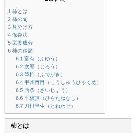
1
柿とは
2
柿の旬
3
見分け方
4
保存法
5
栄養成分
6
柿の種類
6.1
富有（ふゆう）
6.2
次郎（じろう）
6.3
筆柿（ふでがき）
6.4
甲州百目（こうしゅうひゃくめ）
6.5
西条（さいじょう）
6.6
平核無（ひらたねなし）
6.7
刀根早生（とねわせ）
柿とは