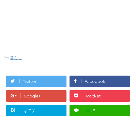
-
暮らし
Twitter
Facebook
Google+
Pocket
B!
はてブ
LINE