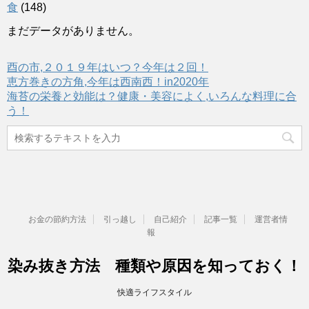
食
(148)
まだデータがありません。
酉の市,２０１９年はいつ？今年は２回！
恵方巻きの方角,今年は西南西！in2020年
海苔の栄養と効能は？健康・美容によく,いろんな料理に合
う！
お金の節約方法
引っ越し
自己紹介
記事一覧
運営者情
報
染み抜き方法 種類や原因を知っておく！
快適ライフスタイル