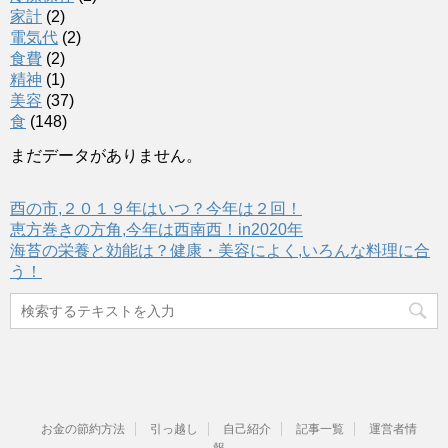
家計
(2)
電気代
(2)
食費
(2)
精神
(1)
美容
(37)
食
(148)
まだデータがありません。
酉の市,２０１９年はいつ？今年は２回！
恵方巻きの方角,今年は西南西！in2020年
海苔の栄養と効能は？健康・美容によく,いろんな料理に合
う！
お金の節約方法
引っ越し
自己紹介
記事一覧
運営者情