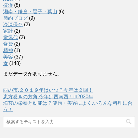
横浜
(8)
湘南・鎌倉・逗子・葉山
(6)
節約ブログ
(9)
冷凍保存
(2)
家計
(2)
電気代
(2)
食費
(2)
精神
(1)
美容
(37)
食
(148)
まだデータがありません。
酉の市,２０１９年はいつ？今年は２回！
恵方巻きの方角,今年は西南西！in2020年
海苔の栄養と効能は？健康・美容によく,いろんな料理に合
う！