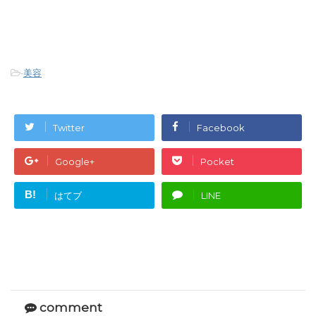
-
美容
Twitter
Facebook
Google+
Pocket
B!
はてブ
LINE
comment