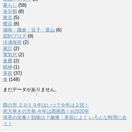
暮らし
(58)
未分類
(8)
東京
(5)
横浜
(8)
湘南・鎌倉・逗子・葉山
(6)
節約ブログ
(9)
冷凍保存
(2)
家計
(2)
電気代
(2)
食費
(2)
精神
(1)
美容
(37)
食
(148)
まだデータがありません。
酉の市,２０１９年はいつ？今年は２回！
恵方巻きの方角,今年は西南西！in2020年
海苔の栄養と効能は？健康・美容によく,いろんな料理に合
う！