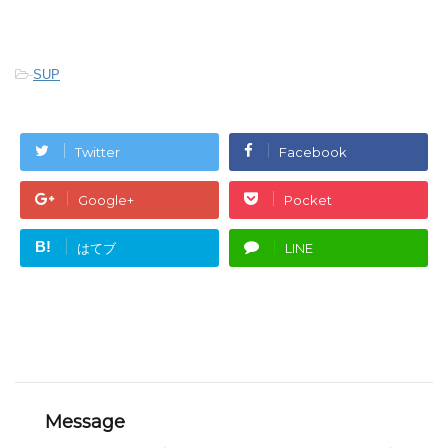
-
SUP
Twitter
Facebook
Google+
Pocket
B!
はてブ
LINE
Message