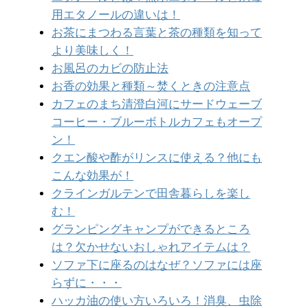
用エタノールの違いは！
お茶にまつわる言葉と茶の種類を知って
より美味しく！
お風呂のカビの防止法
お香の効果と種類～焚くときの注意点
カフェのまち清澄白河にサードウェーブ
コーヒー・ブルーボトルカフェもオープ
ン！
クエン酸や酢がリンスに使える？他にも
こんな効果が！
クラインガルテンで田舎暮らしを楽し
む！
グランピングキャンプができるところ
は？欠かせないおしゃれアイテムは？
ソファ下に座るのはなぜ？ソファには座
らずに・・・
ハッカ油の使い方いろいろ！消臭、虫除