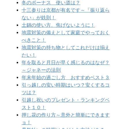
冬のボーナス 使い道は？
十三参りは京都が有名です～「振り返ら
ない」が鉄則！
土鍋の使い方、焦げないように！
地震対策の備えとして家庭でやっておく
べきこと！
地震対策の持ち物としてこれだけは揃え
たい！
年を取ると月日が早く感じるのはなぜ？
～ジャネーの法則
年末年始の過ごし方 おすすめベスト３
引っ越しの安い時期はいつ？安くするコ
ツは？
引越し祝いのプレゼント・ランキングベ
スト１０！
押し花の作り方～意外と簡単にできます
ョ！