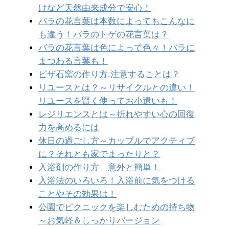
けなど天然由来成分で安心！
バラの花言葉は本数によってもこんなに
も違う！バラのトゲの花言葉は？
バラの花言葉は色によって色々！バラに
まつわる言葉も！
ピザ石窯の作り方,注意することは？
リユースとは？～リサイクルとの違い！
リユースを賢く使ってお小遣いも！
レジリエンスとは～折れやすい心の回復
力を高めるには
休日の過ごし方～カップルでアクティブ
に？それとも家でまったりと？
入浴剤の作り方 意外と簡単！
入浴法のいろいろ！入浴前に気をつける
ことやその効果は！
公園でピクニックを楽しむための持ち物
～お気軽＆しっかりバージョン