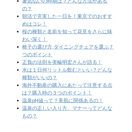
暑気払いの時期は？どんな方法がある
の？
朝活で充実した一日を！東京でのおすす
めはコレ！
桜の種類と名前を知って花見をさらに味
わい深く！
椅子の選び方,ダイニングチェアを選ぶ７
つのポイント
正負の法則を美輪明宏さんが語る！
水は１日何リットル飲むといい？どんな
種類がいいの？
海外不動産の購入にあたって注意する点
は？購入時の３つのポイント！
温泉pH値って？美肌に関係あるの！
温泉の正しい入り方、マナーってどんな
もの？